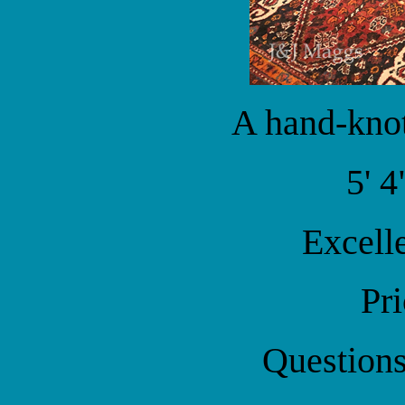
A hand-knot
5' 4
Excell
Pr
Question