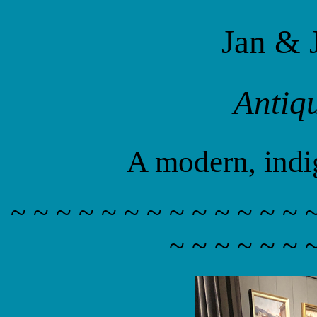
Jan & 
Antiq
A modern, indi
~ ~ ~ ~ ~ ~ ~ ~ ~ ~ ~ ~ ~ 
~ ~ ~ ~ ~ ~ 